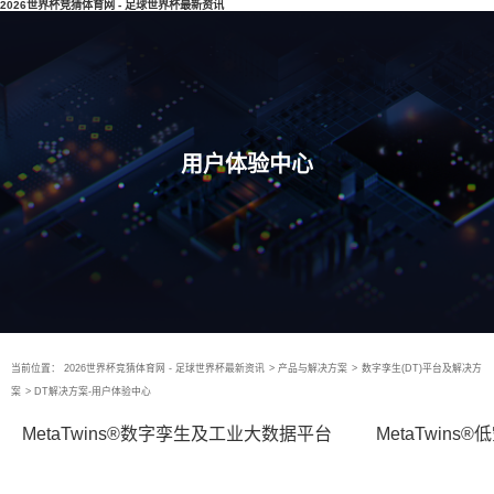
2026世界杯竞猜体育网 - 足球世界杯最新资讯
用户体验中心
当前位置：
2026世界杯竞猜体育网 - 足球世界杯最新资讯
>
产品与解决方案
>
数字孪生(DT)平台及解决方
案
>
DT解决方案-用户体验中心
MetaTwins®数字孪生及工业大数据平台
MetaTwin