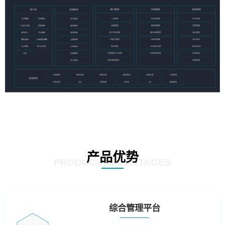
产品优势
PRODUCT ADVANTAGES
综合管理平台